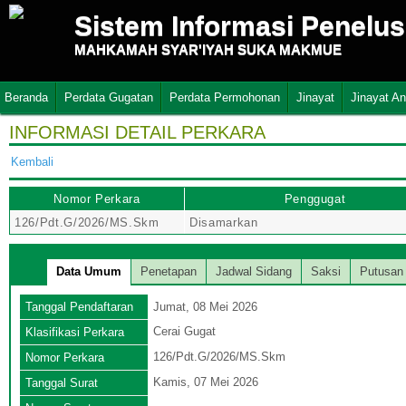
Sistem Informasi Penelu
MAHKAMAH SYAR'IYAH SUKA MAKMUE
Beranda
Perdata Gugatan
Perdata Permohonan
Jinayat
Jinayat A
INFORMASI DETAIL PERKARA
Kembali
Nomor Perkara
Penggugat
126/Pdt.G/2026/MS.Skm
Disamarkan
Data Umum
Penetapan
Jadwal Sidang
Saksi
Putusan
Tanggal Pendaftaran
Jumat, 08 Mei 2026
Cerai Gugat
Klasifikasi Perkara
126/Pdt.G/2026/MS.Skm
Nomor Perkara
Kamis, 07 Mei 2026
Tanggal Surat