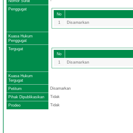
-
Nomor Surat
Penggugat
No
1
Disamarkan
Kuasa Hukum
Penggugat
Tergugat
No
1
Disamarkan
Kuasa Hukum
Tergugat
Disamarkan
Petitum
Tidak
Pihak Dipublikasikan
Tidak
Prodeo