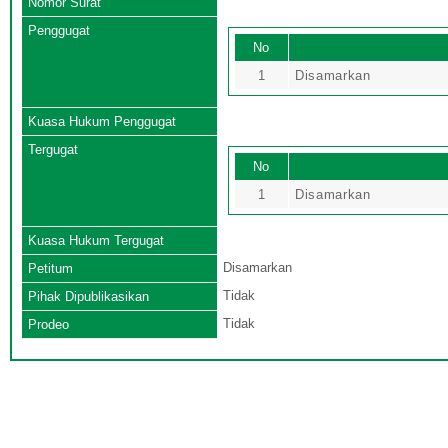
Nomor Surat
Penggugat
No
1
Disamarkan
Kuasa Hukum Penggugat
Tergugat
No
1
Disamarkan
Kuasa Hukum Tergugat
Disamarkan
Petitum
Tidak
Pihak Dipublikasikan
Tidak
Prodeo