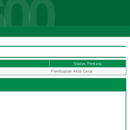
600
t
Status Perkara
Pembuatan Akta Cerai