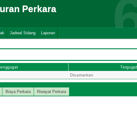
suran Perkara
nak
Jadwal Sidang
Laporan
enggugat
Terguga
Disamarkan
Biaya Perkara
Riwayat Perkara