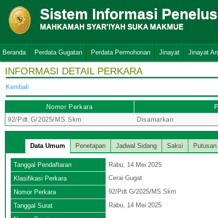
Sistem Informasi Penelu
MAHKAMAH SYAR'IYAH SUKA MAKMUE
Beranda
Perdata Gugatan
Perdata Permohonan
Jinayat
Jinayat A
INFORMASI DETAIL PERKARA
Kembali
Nomor Perkara
P
92/Pdt.G/2025/MS.Skm
Disamarkan
Data Umum
Penetapan
Jadwal Sidang
Saksi
Putusan
Tanggal Pendaftaran
Rabu, 14 Mei 2025
Cerai Gugat
Klasifikasi Perkara
92/Pdt.G/2025/MS.Skm
Nomor Perkara
Rabu, 14 Mei 2025
Tanggal Surat