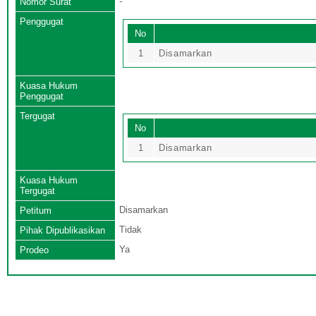
-
Nomor Surat
Penggugat
No
1
Disamarkan
Kuasa Hukum
Penggugat
Tergugat
No
1
Disamarkan
Kuasa Hukum
Tergugat
Disamarkan
Petitum
Tidak
Pihak Dipublikasikan
Ya
Prodeo