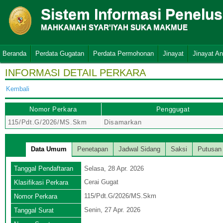
Sistem Informasi Penelu
MAHKAMAH SYAR'IYAH SUKA MAKMUE
Beranda
Perdata Gugatan
Perdata Permohonan
Jinayat
Jinayat A
INFORMASI DETAIL PERKARA
Kembali
Nomor Perkara
Penggugat
115/Pdt.G/2026/MS.Skm
Disamarkan
Data Umum
Penetapan
Jadwal Sidang
Saksi
Putusan
Tanggal Pendaftaran
Selasa, 28 Apr. 2026
Cerai Gugat
Klasifikasi Perkara
115/Pdt.G/2026/MS.Skm
Nomor Perkara
Senin, 27 Apr. 2026
Tanggal Surat