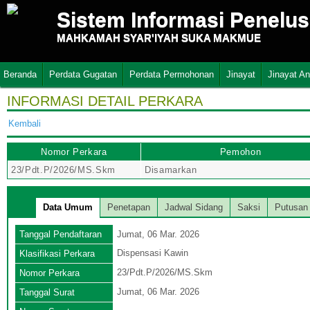
Sistem Informasi Penelu
MAHKAMAH SYAR'IYAH SUKA MAKMUE
Beranda
Perdata Gugatan
Perdata Permohonan
Jinayat
Jinayat A
INFORMASI DETAIL PERKARA
Kembali
Nomor Perkara
Pemohon
23/Pdt.P/2026/MS.Skm
Disamarkan
Data Umum
Penetapan
Jadwal Sidang
Saksi
Putusan
Tanggal Pendaftaran
Jumat, 06 Mar. 2026
Dispensasi Kawin
Klasifikasi Perkara
23/Pdt.P/2026/MS.Skm
Nomor Perkara
Jumat, 06 Mar. 2026
Tanggal Surat