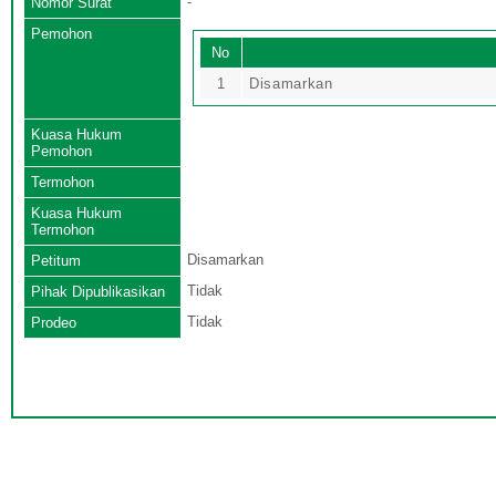
-
Nomor Surat
Pemohon
No
1
Disamarkan
Kuasa Hukum
Pemohon
Termohon
Kuasa Hukum
Termohon
Disamarkan
Petitum
Tidak
Pihak Dipublikasikan
Tidak
Prodeo