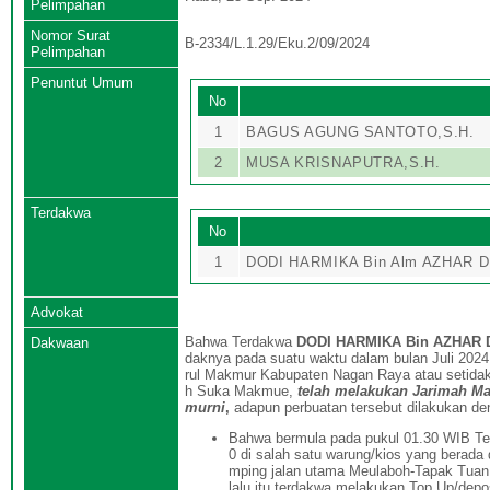
Pelimpahan
Nomor Surat
B-2334/L.1.29/Eku.2/09/2024
Pelimpahan
Penuntut Umum
No
1
BAGUS AGUNG SANTOTO,S.H.
2
MUSA KRISNAPUTRA,S.H.
Terdakwa
No
1
DODI HARMIKA Bin Alm AZHAR 
Advokat
Bahwa Terdakwa
DODI HARMIKA
Bin AZHAR D
Dakwaan
daknya pada suatu waktu dalam bulan Juli 202
rul Makmur Kabupaten Nagan Raya atau setida
h Suka Makmue,
telah melakukan Jarimah Ma
murni
,
adapun perbuatan tersebut dilakukan de
Bahwa bermula pada pukul 01.30 WIB Te
0 di salah satu warung/kios yang berad
mping jalan utama Meulaboh-Tapak Tua
lalu itu terdakwa melakukan Top Up/depo