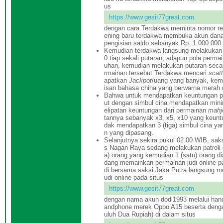
us
https://www.gesit77great.com
dengan cara Terdakwa meminta nomor reke
ening baru terdakwa membuka akun dana 
pengisian saldo sebanyak Rp. 1.000.000.
Kemudian terdakwa langsung melakukan 
0 tiap sekali putaran, adapun pola perm
uhan, kemudian melakukan putaran seca
rmainan tersebut Terdakwa mencari
scatt
apatkan
Jackpot
/uang yang banyak, ke
isan bahasa china yang berwarna merah d
Bahwa untuk mendapatkan keuntungan 
ut dengan simbul cina mendapatkan minim
elipatan keuntungan dari permainan
mahj
tannya sebanyak x3, x5, x10 yang keuntu
dak mendapatkan 3 (tiga) simbul cina yan
n yang dipasang.
Selanjutnya sekira pukul 02.00 WIB, sak
s Nagan Raya sedang melakukan patroli
a) orang yang kemudian 1 (satu) orang d
dang memainkan permainan judi online p
di bersama saksi Jaka Putra langsung m
udi online pada situs
https://www.gesit77great.com
dengan nama akun dodi1993 melalui handp
andphone merek Oppo A15 beserta dengan
uluh Dua Rupiah) di dalam situs