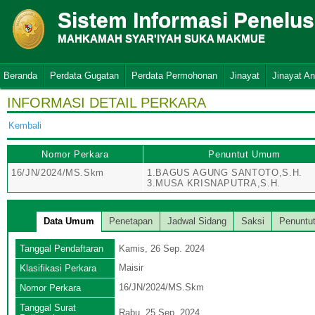
Sistem Informasi Penelu
MAHKAMAH SYAR'IYAH SUKA MAKMUE
Beranda
Perdata Gugatan
Perdata Permohonan
Jinayat
Jinayat A
INFORMASI DETAIL PERKARA
Kembali
Nomor Perkara
Penuntut Umum
16/JN/2024/MS.Skm
1.BAGUS AGUNG SANTOTO,S.H.
3.MUSA KRISNAPUTRA,S.H.
Data Umum
Penetapan
Jadwal Sidang
Saksi
Penuntu
Tanggal Pendaftaran
Kamis, 26 Sep. 2024
Maisir
Klasifikasi Perkara
16/JN/2024/MS.Skm
Nomor Perkara
Tanggal Surat
Rabu, 25 Sep. 2024