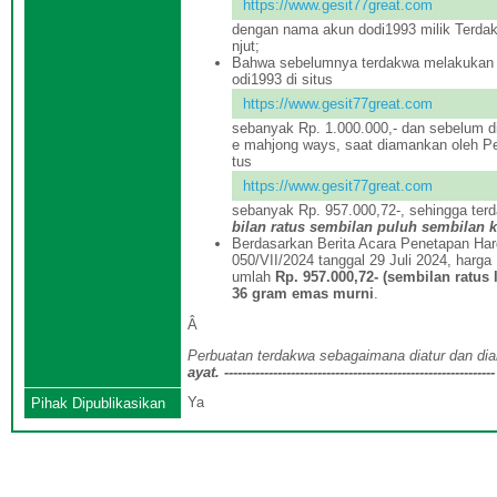
https://www.gesit77great.com
dengan nama akun dodi1993 milik Terdak
njut;
Bahwa sebelumnya terdakwa melakukan 
odi1993 di situs
https://www.gesit77great.com
sebanyak Rp. 1.000.000,- dan sebelum d
e mahjong ways, saat diamankan oleh Pet
tus
https://www.gesit77great.com
sebanyak Rp. 957.000,72-, sehingga ter
bilan ratus sembilan puluh sembilan 
Berdasarkan Berita Acara Penetapan Ha
050/VII/2024 tanggal 29 Juli 2024, harg
umlah
Rp. 957.000,72- (sembilan ratus
36 gram emas murni
.
Â
Perbuatan
terdakwa
sebagaimana diatur dan di
ayat
.
-------------------------------------------------------------
Ya
Pihak Dipublikasikan