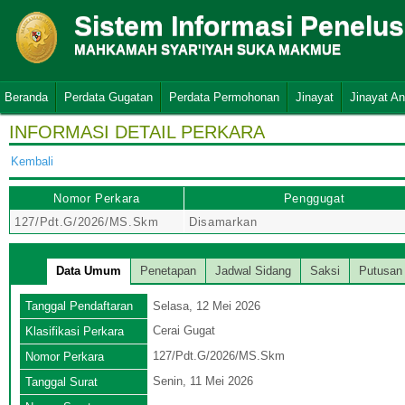
Sistem Informasi Penelu
MAHKAMAH SYAR'IYAH SUKA MAKMUE
Beranda
Perdata Gugatan
Perdata Permohonan
Jinayat
Jinayat A
INFORMASI DETAIL PERKARA
Kembali
Nomor Perkara
Penggugat
127/Pdt.G/2026/MS.Skm
Disamarkan
Data Umum
Penetapan
Jadwal Sidang
Saksi
Putusan
Tanggal Pendaftaran
Selasa, 12 Mei 2026
Cerai Gugat
Klasifikasi Perkara
127/Pdt.G/2026/MS.Skm
Nomor Perkara
Senin, 11 Mei 2026
Tanggal Surat