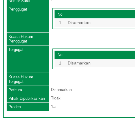
-
Nomor Surat
Penggugat
No
1
Disamarkan
Kuasa Hukum
Penggugat
Tergugat
No
1
Disamarkan
Kuasa Hukum
Tergugat
Disamarkan
Petitum
Tidak
Pihak Dipublikasikan
Ya
Prodeo