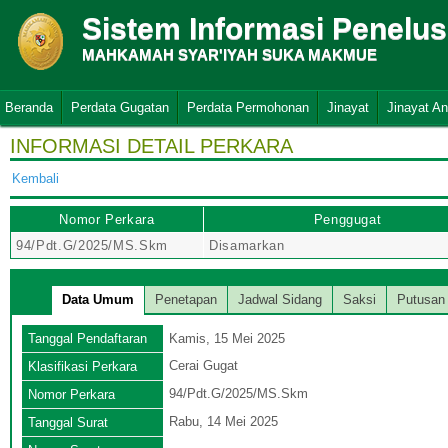
Sistem Informasi Penelu
MAHKAMAH SYAR'IYAH SUKA MAKMUE
Beranda
Perdata Gugatan
Perdata Permohonan
Jinayat
Jinayat A
INFORMASI DETAIL PERKARA
Kembali
Nomor Perkara
Penggugat
94/Pdt.G/2025/MS.Skm
Disamarkan
Data Umum
Penetapan
Jadwal Sidang
Saksi
Putusan
Tanggal Pendaftaran
Kamis, 15 Mei 2025
Cerai Gugat
Klasifikasi Perkara
94/Pdt.G/2025/MS.Skm
Nomor Perkara
Rabu, 14 Mei 2025
Tanggal Surat