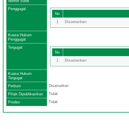
Nomor Surat
Penggugat
No
1
Disamarkan
Kuasa Hukum
Penggugat
Tergugat
No
1
Disamarkan
Kuasa Hukum
Tergugat
Disamarkan
Petitum
Tidak
Pihak Dipublikasikan
Tidak
Prodeo