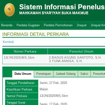
Sistem Informasi Penelu
MAHKAMAH SYAR'IYAH SUKA MAKMUE
Beranda
Perdata Gugatan
Perdata Permohonan
Jinayat
Jinayat A
INFORMASI DETAIL PERKARA
Kembali
Nomor Perkara
Penuntut Umum
13/JN/2025/MS.Skm
2.BAGUS AGUNG SANTOTO, S.H.
3.YUNA ANNISA, S.H.
Data Umum
Penetapan
Jadwal Sidang
Saksi
Penuntu
Tanggal Pendaftaran
Senin, 17 Feb. 2025
Maisir
Klasifikasi Perkara
13/JN/2025/MS.Skm
Nomor Perkara
Tanggal Surat
Senin, 17 Feb. 2025