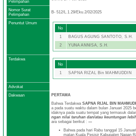
Pelimpahan
Nomor Surat
B- 512/L.1.29/Eku.2/02/2025
Pelimpahan
Penuntut Umum
No
1
BAGUS AGUNG SANTOTO, S.H.
2
YUNA ANNISA, S.H.
Terdakwa
No
1
SAPNA RIZAL Bin MAHMUDDIN
Advokat
PERTAMA
Dakwaan
Bahwa Terdakwa
SAPNA RIJAL BIN MAHMUD
a pada suatu waktu dalam bulan Januari 2025 
idaknya pada suatu tempat yang termasuk da
ngan nilai taruhan dan/atau keuntungan lebi
ara sebagai berikut :
---
Bahwa pada hari Rabu tanggal 15 Januar
matan Kuala Pesisir Kabupaten Nagan Ra