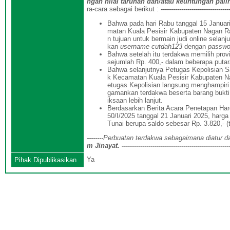
ngan nilai taruhan dan/atau keuntungan pal
ra-cara sebagai berikut :
---------------------------------
Bahwa pada hari Rabu tanggal 15 Januar
matan Kuala Pesisir Kabupaten Nagan Ra
n tujuan untuk bermain judi online selan
kan
username cutdah123
dengan
passwo
Bahwa setelah itu terdakwa memilih pro
sejumlah Rp. 400,- dalam beberapa putar
Bahwa selanjutnya Petugas Kepolisian S
k Kecamatan Kuala Pesisir Kabupaten Nag
etugas Kepolisian langsung menghampiri
gamankan terdakwa beserta barang bukti
iksaan lebih lanjut.
Berdasarkan Berita Acara Penetapan Ha
50/I/2025 tanggal 21 Januari 2025, harg
Tunai berupa saldo sebesar Rp. 3.820,- (
--------
Perbuatan
terdakwa
sebagaimana diatur d
m Jinayat
.
----------------------------------------------------
Ya
Pihak Dipublikasikan