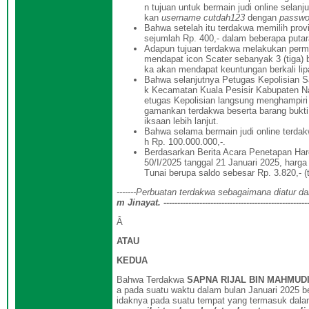
n tujuan untuk bermain judi online selan
kan
username cutdah123
dengan
passwo
Bahwa setelah itu terdakwa memilih pro
sejumlah Rp. 400,- dalam beberapa putar
Adapun tujuan terdakwa melakukan permai
mendapat icon Scater sebanyak 3 (tiga) 
ka akan mendapat keuntungan berkali lipa
Bahwa selanjutnya Petugas Kepolisian S
k Kecamatan Kuala Pesisir Kabupaten Nag
etugas Kepolisian langsung menghampiri
gamankan terdakwa beserta barang bukti
iksaan lebih lanjut.
Bahwa selama bermain judi online terda
h Rp. 100.000.000,-.
Berdasarkan Berita Acara Penetapan Ha
50/I/2025 tanggal 21 Januari 2025, harg
Tunai berupa saldo sebesar Rp. 3.820,- (
-------
Perbuatan
terdakwa
sebagaimana diatur d
m Jinayat
.
----------------------------------------------------
Â
ATAU
KEDUA
Bahwa Terdakwa
SAPNA RIJAL BIN MAHMUD
a pada suatu waktu dalam bulan Januari 2025 
idaknya pada suatu tempat yang termasuk da