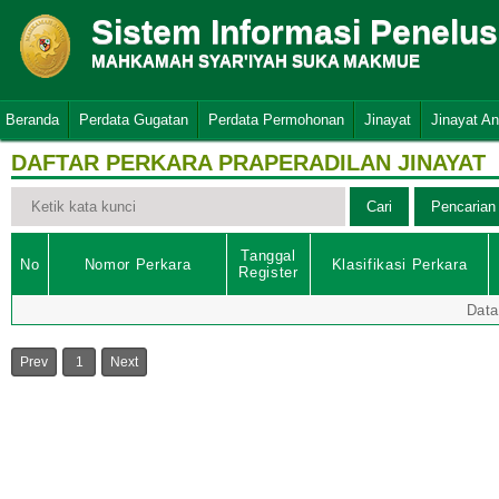
Sistem Informasi Penelu
MAHKAMAH SYAR'IYAH SUKA MAKMUE
Beranda
Perdata Gugatan
Perdata Permohonan
Jinayat
Jinayat A
DAFTAR PERKARA PRAPERADILAN JINAYAT
Tanggal
No
Nomor Perkara
Klasifikasi Perkara
Register
Data
Prev
1
Next