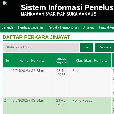
Sistem Informasi Penelu
MAHKAMAH SYAR'IYAH SUKA MAKMUE
Beranda
Perdata Gugatan
Perdata Permohonan
Jinayat
Jinayat A
DAFTAR PERKARA JINAYAT
Tanggal
No
Nomor Perkara
Klasifikasi Perkara
Register
1
9/JN/2026/MS.Skm
23 Jul
Zina
2026
2
8/JN/2026/MS.Skm
13 Apr
Pemerkosaan
2026