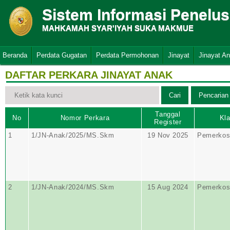
Sistem Informasi Penelu
MAHKAMAH SYAR'IYAH SUKA MAKMUE
Beranda
Perdata Gugatan
Perdata Permohonan
Jinayat
Jinayat A
DAFTAR PERKARA JINAYAT ANAK
Tanggal
No
Nomor Perkara
Kla
Register
1
1/JN-Anak/2025/MS.Skm
19 Nov 2025
Pemerkos
2
1/JN-Anak/2024/MS.Skm
15 Aug 2024
Pemerkos