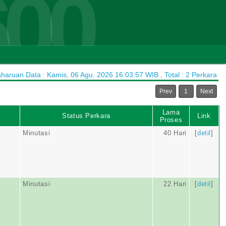
600
aruan Data : Kamis, 06 Agu. 2026 16:03:57 WIB , Total : 2 Perkara
Prev
1
Next
Lama
Status Perkara
Link
Proses
Minutasi
40 Hari
[
detil
]
Minutasi
22 Hari
[
detil
]