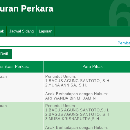
suran Perkara
nak
Jadwal Sidang
Laporan
Pembah
sifikasi Perkara
Para Pihak
aan
Penuntut Umum:
1.BAGUS AGUNG SANTOTO, S.H.
2.YUNA ANNISA, S.H.
Anak Berhadapan dengan Hukum:
ARI WANDA Bin M. JAMIN
aan
Penuntut Umum:
1.BAGUS AGUNG SANTOTO,S.H.
2.BAGUS AGUNG SANTOTO, S.H.
3.MUSA KRISNAPUTRA,S.H.
Anak Berhadapan dengan Hukum: