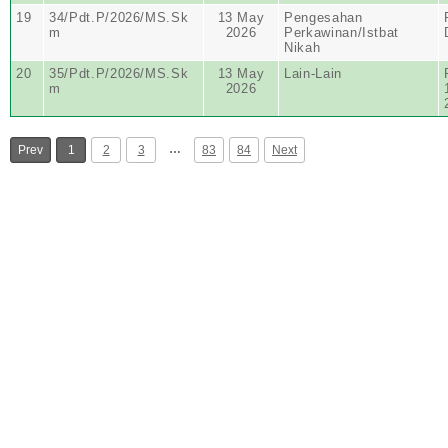
19
34/Pdt.P/2026/MS.Sk
13 May
Pengesahan
m
2026
Perkawinan/Istbat
Nikah
20
35/Pdt.P/2026/MS.Sk
13 May
Lain-Lain
m
2026
…
Prev
1
2
3
83
84
Next