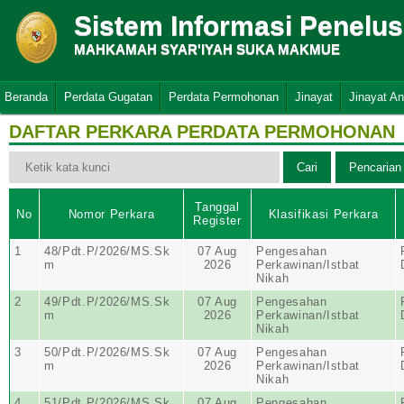
Sistem Informasi Penelu
MAHKAMAH SYAR'IYAH SUKA MAKMUE
Beranda
Perdata Gugatan
Perdata Permohonan
Jinayat
Jinayat A
DAFTAR PERKARA PERDATA PERMOHONAN
Tanggal
No
Nomor Perkara
Klasifikasi Perkara
Register
1
48/Pdt.P/2026/MS.Sk
07 Aug
Pengesahan
m
2026
Perkawinan/Istbat
Nikah
2
49/Pdt.P/2026/MS.Sk
07 Aug
Pengesahan
m
2026
Perkawinan/Istbat
Nikah
3
50/Pdt.P/2026/MS.Sk
07 Aug
Pengesahan
m
2026
Perkawinan/Istbat
Nikah
4
51/Pdt.P/2026/MS.Sk
07 Aug
Pengesahan