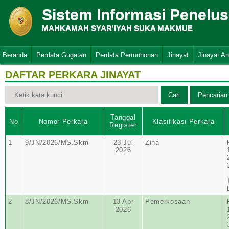
Sistem Informasi Penelu
MAHKAMAH SYAR'IYAH SUKA MAKMUE
Beranda
Perdata Gugatan
Perdata Permohonan
Jinayat
Jinayat A
DAFTAR PERKARA JINAYAT
Tanggal
No
Nomor Perkara
Klasifikasi Perkara
Register
1
9/JN/2026/MS.Skm
23 Jul
Zina
2026
2
8/JN/2026/MS.Skm
13 Apr
Pemerkosaan
2026