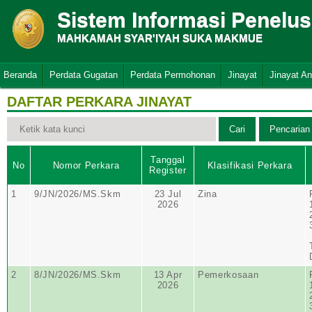
Sistem Informasi Penelu
MAHKAMAH SYAR'IYAH SUKA MAKMUE
Beranda
Perdata Gugatan
Perdata Permohonan
Jinayat
Jinayat A
DAFTAR PERKARA JINAYAT
Tanggal
No
Nomor Perkara
Klasifikasi Perkara
Register
1
9/JN/2026/MS.Skm
23 Jul
Zina
2026
2
8/JN/2026/MS.Skm
13 Apr
Pemerkosaan
2026