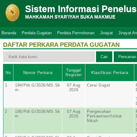
Sistem Informasi Penelu
MAHKAMAH SYAR'IYAH SUKA MAKMUE
Beranda
Perdata Gugatan
Perdata Permohonan
Jinayat
Jinayat A
DAFTAR PERKARA PERDATA GUGATAN
Tanggal
No
Nomor Perkara
Klasifikasi Perkara
Register
1
194/Pdt.G/2026/MS.Sk
07 Aug
Cerai Gugat
m
2026
2
195/Pdt.G/2026/MS.Sk
07 Aug
Pengesahan
m
2026
Perkawinan/Istbat
Nikah