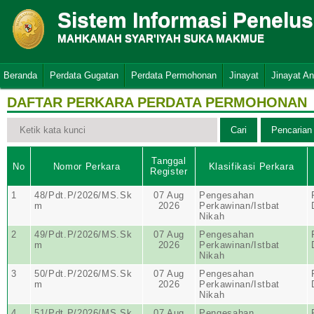
Sistem Informasi Penelu
MAHKAMAH SYAR'IYAH SUKA MAKMUE
Beranda
Perdata Gugatan
Perdata Permohonan
Jinayat
Jinayat A
DAFTAR PERKARA PERDATA PERMOHONAN
Tanggal
No
Nomor Perkara
Klasifikasi Perkara
Register
1
48/Pdt.P/2026/MS.Sk
07 Aug
Pengesahan
m
2026
Perkawinan/Istbat
Nikah
2
49/Pdt.P/2026/MS.Sk
07 Aug
Pengesahan
m
2026
Perkawinan/Istbat
Nikah
3
50/Pdt.P/2026/MS.Sk
07 Aug
Pengesahan
m
2026
Perkawinan/Istbat
Nikah
4
51/Pdt.P/2026/MS.Sk
07 Aug
Pengesahan