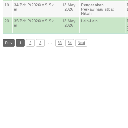
19
34/Pdt.P/2026/MS.Sk
13 May
Pengesahan
m
2026
Perkawinan/Istbat
Nikah
20
35/Pdt.P/2026/MS.Sk
13 May
Lain-Lain
m
2026
…
Prev
1
2
3
83
84
Next