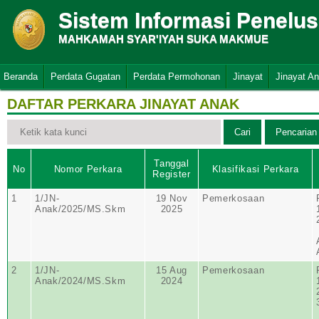
Sistem Informasi Penelu
MAHKAMAH SYAR'IYAH SUKA MAKMUE
Beranda
Perdata Gugatan
Perdata Permohonan
Jinayat
Jinayat A
DAFTAR PERKARA JINAYAT ANAK
Tanggal
No
Nomor Perkara
Klasifikasi Perkara
Register
1
1/JN-
19 Nov
Pemerkosaan
Anak/2025/MS.Skm
2025
2
1/JN-
15 Aug
Pemerkosaan
Anak/2024/MS.Skm
2024