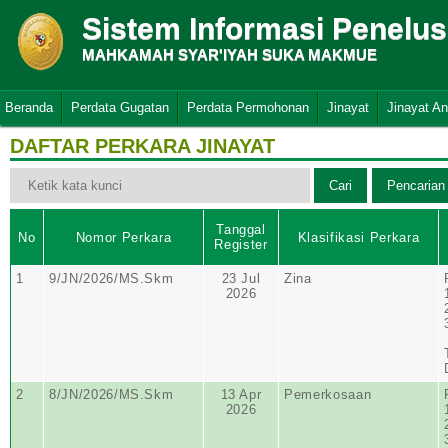
Sistem Informasi Penelu
MAHKAMAH SYAR'IYAH SUKA MAKMUE
Beranda
Perdata Gugatan
Perdata Permohonan
Jinayat
Jinayat A
DAFTAR PERKARA JINAYAT
Tanggal
No
Nomor Perkara
Klasifikasi Perkara
Register
1
9/JN/2026/MS.Skm
23 Jul
Zina
2026
2
8/JN/2026/MS.Skm
13 Apr
Pemerkosaan
2026