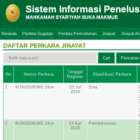
Sistem Informasi Penelu
MAHKAMAH SYAR'IYAH SUKA MAKMUE
Beranda
Perdata Gugatan
Perdata Permohonan
Jinayat
Jinayat A
DAFTAR PERKARA JINAYAT
Tanggal
No
Nomor Perkara
Klasifikasi Perkara
Register
1
9/JN/2026/MS.Skm
23 Jul
Zina
2026
2
8/JN/2026/MS.Skm
13 Apr
Pemerkosaan
2026