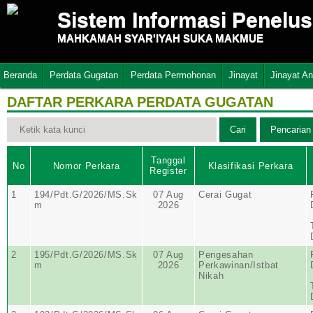
Sistem Informasi Penelu
MAHKAMAH SYAR'IYAH SUKA MAKMUE
Beranda
Perdata Gugatan
Perdata Permohonan
Jinayat
Jinayat A
DAFTAR PERKARA PERDATA GUGATAN
Tanggal
No
Nomor Perkara
Klasifikasi Perkara
Register
1
194/Pdt.G/2026/MS.Sk
07 Aug
Cerai Gugat
m
2026
2
195/Pdt.G/2026/MS.Sk
07 Aug
Pengesahan
m
2026
Perkawinan/Istbat
Nikah