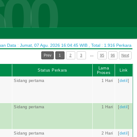
600
n Data : Jumat, 07 Agu. 2026 16:04:45 WIB , Total : 1.916 Perkara
…
Prev
1
2
3
95
96
Next
Lama
Status Perkara
Link
Proses
Sidang pertama
1 Hari
[
detil
]
Sidang pertama
1 Hari
[
detil
]
Sidang pertama
2 Hari
[
detil
]