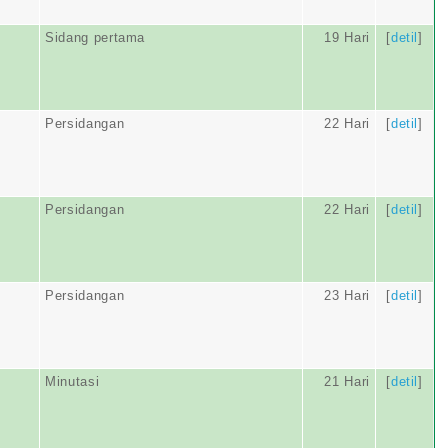
Sidang pertama
19 Hari
[
detil
]
Persidangan
22 Hari
[
detil
]
Persidangan
22 Hari
[
detil
]
Persidangan
23 Hari
[
detil
]
Minutasi
21 Hari
[
detil
]