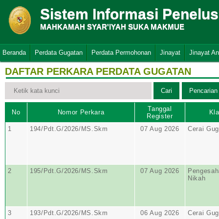
Sistem Informasi Penelu
MAHKAMAH SYAR'IYAH SUKA MAKMUE
Beranda
Perdata Gugatan
Perdata Permohonan
Jinayat
Jinayat A
DAFTAR PERKARA PERDATA GUGATAN
Tanggal
No
Nomor Perkara
Kla
Register
1
194/Pdt.G/2026/MS.Skm
07 Aug 2026
Cerai Gug
2
195/Pdt.G/2026/MS.Skm
07 Aug 2026
Pengesaha
Nikah
3
193/Pdt.G/2026/MS.Skm
06 Aug 2026
Cerai Gug