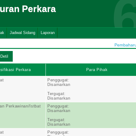
suran Perkara
nak
Jadwal Sidang
Laporan
Pembaharua
sifikasi Perkara
Para Pihak
at
Penggugat:
Disamarkan
Tergugat:
Disamarkan
n Perkawinan/Istbat
Penggugat:
Disamarkan
Tergugat:
Disamarkan
at
Penggugat: