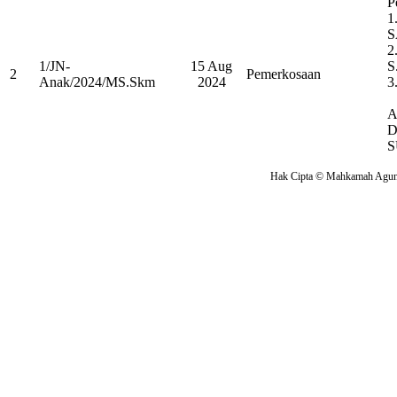
P
1
S
2
1/JN-
15 Aug
S
2
Pemerkosaan
Anak/2024/MS.Skm
2024
3
A
D
Hak Cipta © Mahkamah Agung