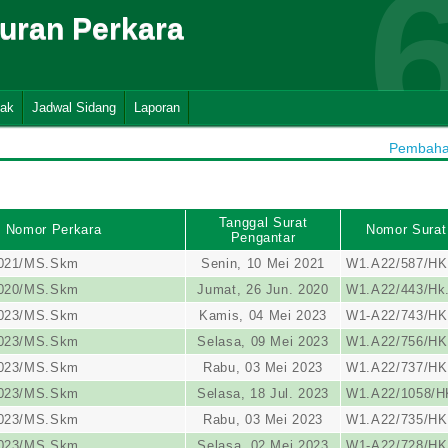
suran Perkara
nak
Jadwal Sidang
Laporan
Pembahar
Tanggal Surat
Nomor Perkara
Nomor Surat
Pengantar
2021/MS.Skm
Senin, 10 Mei 2021
W1.A22/587/HK
2020/MS.Skm
Jumat, 26 Jun. 2020
W1.A22/443/Hk.
2023/MS.Skm
Kamis, 04 Mei 2023
W1-A22/743/HK
2023/MS.Skm
Selasa, 09 Mei 2023
W1.A22/756/HK
2023/MS.Skm
Rabu, 03 Mei 2023
W1.A22/737/HK
2023/MS.Skm
Selasa, 18 Jul. 2023
W1.A22/1058/H
2023/MS.Skm
Rabu, 03 Mei 2023
W1.A22/735/HK
2023/MS.Skm
Selasa, 02 Mei 2023
W1-A22/728/HK