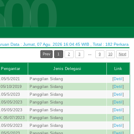
600
uan Data : Jumat, 07 Agu. 2026 16:04:45 WIB , Total : 182 Perkara
…
Prev
1
2
3
9
10
Next
 Pengantar
Jenis Delegasi
Link
.05/5/2021
Panggilan Sidang
[
Detil
]
05/10/2019
Panggilan Sidang
[
Detil
]
.05/5/2023
Panggilan Sidang
[
Detil
]
.05/05/2023
Panggilan Sidang
[
Detil
]
.05/05/2023
Panggilan Sidang
[
Detil
]
K.05/07/2023
Panggilan Sidang
[
Detil
]
.05/05/2023
Panggilan Sidang
[
Detil
]
.05/5/2023
Panggilan Sidang
[
Detil
]