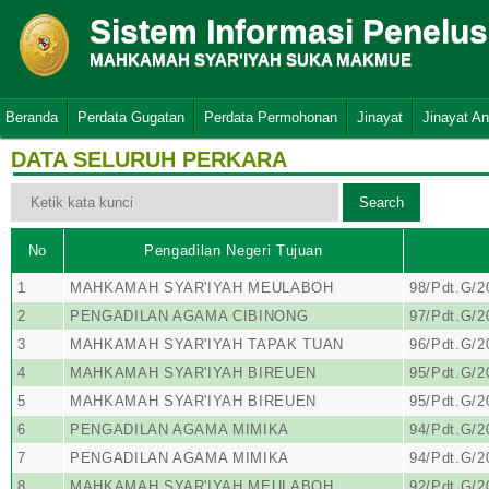
Sistem Informasi Penelu
MAHKAMAH SYAR'IYAH SUKA MAKMUE
Beranda
Perdata Gugatan
Perdata Permohonan
Jinayat
Jinayat A
DATA SELURUH PERKARA
No
Pengadilan Negeri Tujuan
1
MAHKAMAH SYAR'IYAH MEULABOH
98/Pdt.G/
2
PENGADILAN AGAMA CIBINONG
97/Pdt.G/
3
MAHKAMAH SYAR'IYAH TAPAK TUAN
96/Pdt.G/
4
MAHKAMAH SYAR'IYAH BIREUEN
95/Pdt.G/
5
MAHKAMAH SYAR'IYAH BIREUEN
95/Pdt.G/
6
PENGADILAN AGAMA MIMIKA
94/Pdt.G/
7
PENGADILAN AGAMA MIMIKA
94/Pdt.G/
8
MAHKAMAH SYAR'IYAH MEULABOH
92/Pdt.G/